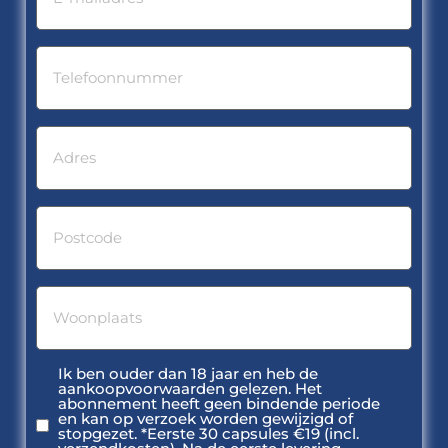
phone
(Required)
address
(Required)
zip
(Required)
city
(Required)
Ik ben ouder dan 18 jaar en heb de
voorwaardelijke
aankoopvoorwaarden gelezen. Het
aanvaarding
abonnement heeft geen bindende periode
en kan op verzoek worden gewijzigd of
(Required)
stopgezet. *Eerste 30 capsules €19 (incl.